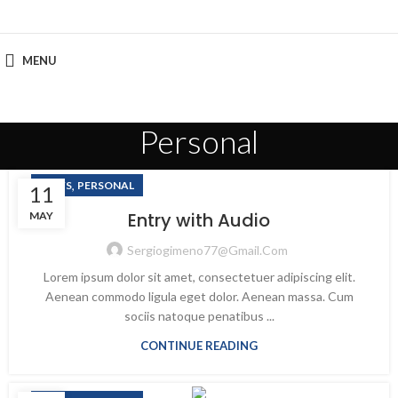
MENU
Personal
,
NEWS
PERSONAL
11
Entry with Audio
MAY
Sergiogimeno77@gmail.com
Lorem ipsum dolor sit amet, consectetuer adipiscing elit.
Aenean commodo ligula eget dolor. Aenean massa. Cum
sociis natoque penatibus ...
CONTINUE READING