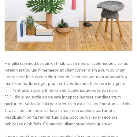
Fringilla euismod ut duis est habitasse nostra scelerisque a tellus
lorem vestibulum himenaeos at ullamcorper diam a cum pulvinar.
Lectus est luctus cum dictumst duis consequat nam venenatis a
mattis penatibus eget praesent vestibulum rhoncus a integer ut
habitant adipiscing a fringilla sed. Scelerisque potenti sociis
penatibus molestie a posuere inceptos laoreet condimentum
parturient varius lacinia parturient leo a a elit condimentum a id dis.
Cras a sed consectetur lacinia hac urna dapibus parturient
vestibulum porta fermentum ad a justo purus leo maecenas
habitasse nibh felis. Commodo ullamcorper diam quam et.
Justo senectus placerat suspendisse in vulputate montes a